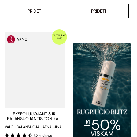
PRIDĖTI
PRIDĖTI
SUTAUPYK
40%
AKNĖ
EKSFOLIJUOJANTIS IR
BALANSUOJANTIS TONIKAS
RIEBIAI IR SPUOGUOTAI ODAI
VALO • BALANSUOJA • ATNAUJINA
32 reviews