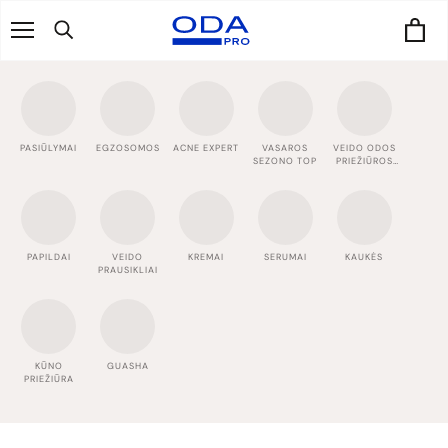
Praleisti
PASIŪLYMAI
EGZOSOMOS
ACNE EXPERT
VASAROS
VEIDO ODOS
SEZONO TOP
PRIEŽIŪROS
RUTINOS
PAPILDAI
VEIDO
KREMAI
SERUMAI
KAUKĖS
PRAUSIKLIAI
KŪNO
GUASHA
PRIEŽIŪRA