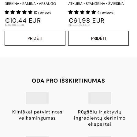
PIENO RŪGŠTIMI IR
RUTINA
DRĖKINA • RAMINA • APSAUGO
ATKURIA • STANGRINA • ŠVIESINA
PANTENOLIU
10 reviews
4 reviews
€10,44 EUR
€61,98 EUR
€18,99 EUR
€123,96 EUR
PRIDĖTI
PRIDĖTI
ODA PRO IŠSKIRTINUMAS
Kliniškai patvirtintas
Rūgščių ir aktyvių
veiksmingumas
ingredientų derinimo
ekspertai