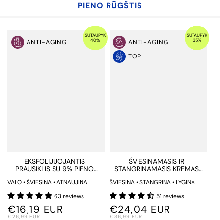
PIENO RŪGŠTIS
SUTAUPYK
SUTAUPYK
40%
35%
ANTI-AGING
ANTI-AGING
TOP
EKSFOLIJUOJANTIS
ŠVIESINAMASIS IR
PRAUSIKLIS SU 9% PIENO
STANGRINAMASIS KREMAS
RŪGŠTIMI
SU DMAE IR PIENO RŪGŠTIMI
VALO • ŠVIESINA • ATNAUJINA
ŠVIESINA • STANGRINA • LYGINA
63 reviews
51 reviews
€16,19 EUR
€24,04 EUR
€26,99 EUR
€36,99 EUR